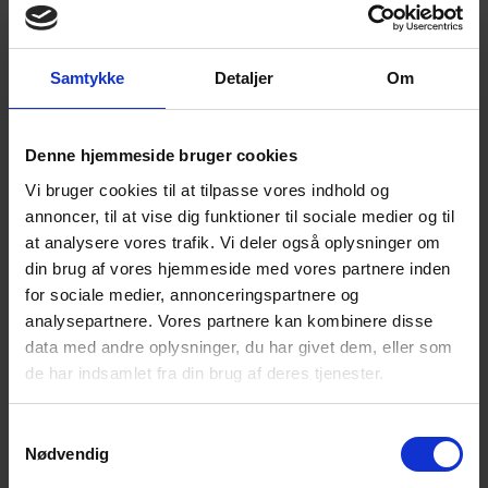
Rottefælderevyen 2020 er aflyst!
af
Rottefælden
|
maj 11, 2020
|
Presse
Samtykke
Detaljer
Om
Pressemeddelelse Rottefælderevyen 2020 er aflyst!
Rottefælderevyen har eksisteret i 136 år og har
overlevet alt fra verdenskrige, lavkonjunktur og stiv
Denne hjemmeside bruger cookies
kuling. COVID-19 overgår imidlertid alt. I en virus som
den må vi desværre se os slået. Her i vores smukke
Vi bruger cookies til at tilpasse vores indhold og
teaterhus...
annoncer, til at vise dig funktioner til sociale medier og til
at analysere vores trafik. Vi deler også oplysninger om
din brug af vores hjemmeside med vores partnere inden
for sociale medier, annonceringspartnere og
analysepartnere. Vores partnere kan kombinere disse
PRESSEMEDDELELSE
data med andre oplysninger, du har givet dem, eller som
af
Rottefælden
|
apr 17, 2020
|
Presse
de har indsamlet fra din brug af deres tjenester.
PRESSEMEDDELELSE 170 års revyhistorie i fare De
danske revyer har eksisteret i 170 år, altså gennem
Samtykkevalg
verdenskrige, lavkonjunkturer og historiens forskellige
Nødvendig
luner. Corona pandemien må ikke stoppe denne æra,