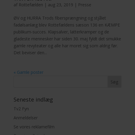
af
Rottefælden
|
aug 23, 2019
|
Presse
ØV og HURRA Trods fibersprængning og stjålet
fadølsanlæg blev Rottefældens sæson 136 en KÆMPE
publikum-succes. Klapsalver, latterkramper og de
gladeste mennesker har siden 30. maj fyldt det smukke
gamle revyteater og alle har moret sig som aldrig før.
Det beviser den...
« Gamle poster
Seneste indlæg
Tv2 Fyn
Anmeldelser
Se vores reklamefilm