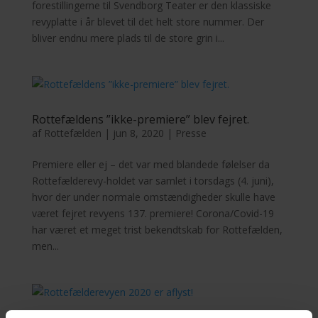
forestillingerne til Svendborg Teater er den klassiske
revyplatte i år blevet til det helt store nummer. Der
bliver endnu mere plads til de store grin i...
Rottefældens ”ikke-premiere” blev fejret.
af
Rottefælden
|
jun 8, 2020
|
Presse
Premiere eller ej – det var med blandede følelser da
Rottefælderevy-holdet var samlet i torsdags (4. juni),
hvor der under normale omstændigheder skulle have
været fejret revyens 137. premiere! Corona/Covid-19
har været et meget trist bekendtskab for Rottefælden,
men...