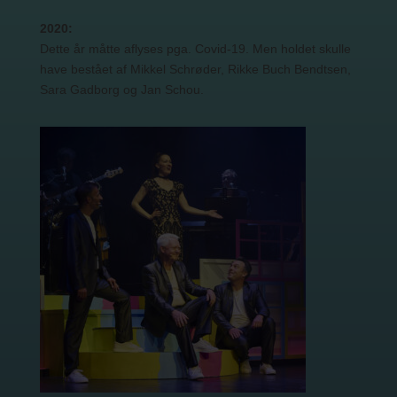
2020:
Dette år måtte aflyses pga. Covid-19. Men holdet skulle
have bestået af Mikkel Schrøder, Rikke Buch Bendtsen,
Sara Gadborg og Jan Schou.