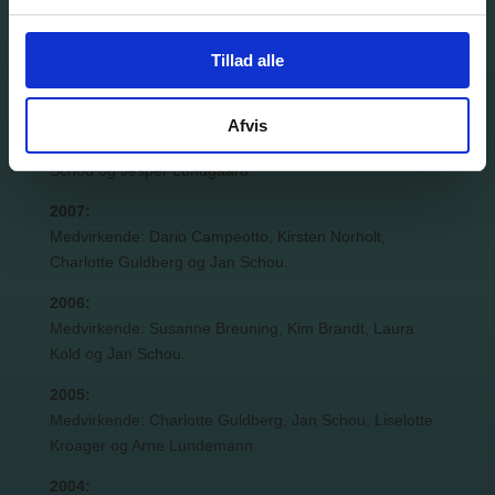
2009:
Medvirkende: Jesper Lundgaard, Jan Schou, Kirsten
Tillad alle
Norholt og Randi Winther.
2008:
Afvis
Medvirkende: Lisbeth Gajhede, Louise Herbert, Jan
Schou og Jesper Lundgaard.
2007:
Medvirkende: Dario Campeotto, Kirsten Norholt,
Charlotte Guldberg og Jan Schou.
2006:
Medvirkende: Susanne Breuning, Kim Brandt, Laura
Kold og Jan Schou.
2005:
Medvirkende: Charlotte Guldberg, Jan Schou, Liselotte
Kroager og Arne Lundemann.
2004: