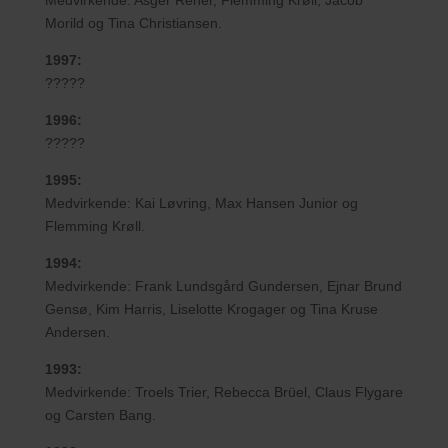
Medvirkende: Asger Reher, Flemming Krøll, Jacob
Morild og Tina Christiansen.
1997:
?????
1996:
?????
1995:
Medvirkende: Kai Løvring, Max Hansen Junior og
Flemming Krøll.
1994:
Medvirkende: Frank Lundsgård Gundersen, Ejnar Brund
Gensø, Kim Harris, Liselotte Krogager og Tina Kruse
Andersen.
1993:
Medvirkende: Troels Trier, Rebecca Brüel, Claus Flygare
og Carsten Bang.