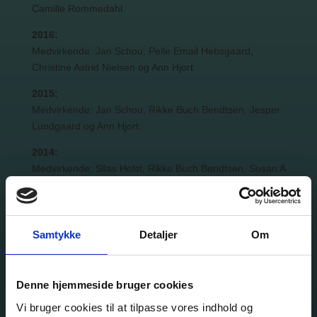
Camille Rommedahl.
2016:
Medvirkende: Jan Schou, Pelle Email Hebsgaard,
Christine Astrid Nielsen og Ann Hjort.
2015:
Medvirkende: Jan Schou, Rikke Buch Bendtsen, Jesper
Lundgaard og Ann Hjort.
2014:
Medvirkende: Silas Holst, Rikke Buch Bendtsen, Susan A
Olsen og Jan Schou.
2013:
Medvirkende: Vicki Berlin, Jan Schou, Rasmus
Samtykke
Detaljer
Om
Krogsgaard og Frederikke Maarup Viskum.
2012:
Denne hjemmeside bruger cookies
Medvirkende: Jesper Lundgaard, Pernille Carmohn
Petterson, Jan Schou og Randi Winther.
Vi bruger cookies til at tilpasse vores indhold og