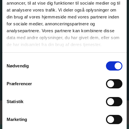
annoncer, til at vise dig funktioner til sociale medier og til
2011:
at analysere vores trafik. Vi deler også oplysninger om
Medvirkende: Sara Poulsen, Jan Schou, Jesper
din brug af vores hjemmeside med vores partnere inden
Lundgaard og Lisbeth Kjærulff.
for sociale medier, annonceringspartnere og
2010:
analysepartnere. Vores partnere kan kombinere disse
Medvirkende: Randi Winther, Sara Qvist, Jan Schou og
data med andre oplysninger, du har givet dem, eller som
Jesper Lundgaard.
de har indsamlet fra din brug af deres tjenester.
Samtykkevalg
Nødvendig
Præferencer
Holdet fra 2019
Statistik
Marketing