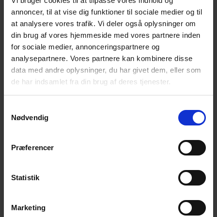
Vi bruger cookies til at tilpasse vores indhold og
Frank Lundsgård Gundersen
annoncer, til at vise dig funktioner til sociale medier og til
Ejnar Brund Gensø
at analysere vores trafik. Vi deler også oplysninger om
Kim Harris
din brug af vores hjemmeside med vores partnere inden
Liselotte Krogager
for sociale medier, annonceringspartnere og
Tina Kruse Andersen
analysepartnere. Vores partnere kan kombinere disse
Musik:
data med andre oplysninger, du har givet dem, eller som
de har indsamlet fra din brug af deres tjenester.
Ukendt
Instruktion:
Samtykkevalg
Ukendt
Nødvendig
Præferencer
Statistik
Seneste indlæg
Marketing