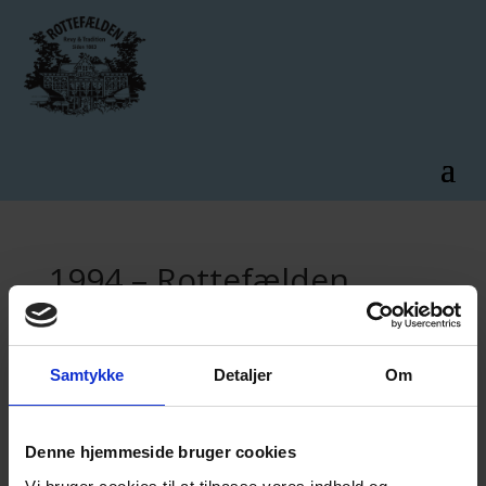
1994 – Rottefælden
af
Rottefælden
|
aug 1, 1994
|
Arkiv
Samtykke
Detaljer
Om
Spilleperiode:
Ukendt
Denne hjemmeside bruger cookies
Medvirkende: