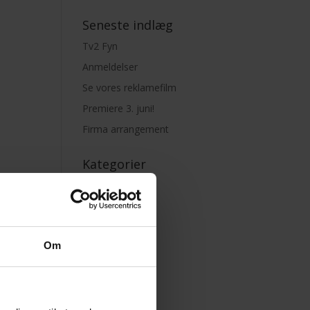
Seneste indlæg
Tv2 Fyn
Anmeldelser
Se vores reklamefilm
Premiere 3. juni!
Firma arrangement
Kategorier
Arkiv
Nyheder
em
Presse
Om
Uncategorized
n og