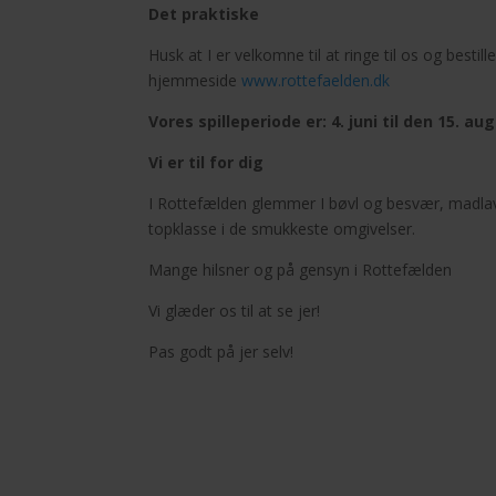
Det praktiske
Husk at I er velkomne til at ringe til os og bestill
hjemmeside
www.rottefaelden.dk
Vores spilleperiode er: 4. juni til den 15. au
Vi er til for dig
I Rottefælden glemmer I bøvl og besvær, madlavn
topklasse i de smukkeste omgivelser.
Mange hilsner og på gensyn i Rottefælden
Vi glæder os til at se jer!
Pas godt på jer selv!