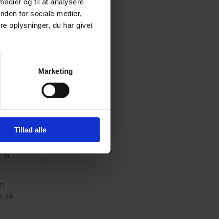
 medier og til at analysere
lge
nden for sociale medier,
e oplysninger, du har givet
det
Marketing
Tillad alle
agde
n.
r
. Vi
n.
e på