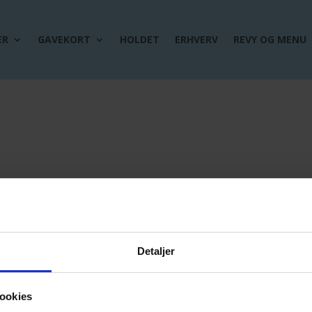
ER
GAVEKORT
HOLDET
ERHVERV
REVY OG MENU
Detaljer
ookies