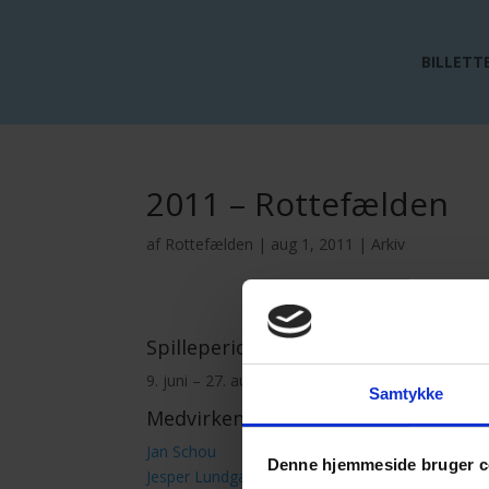
BILLETT
2011 – Rottefælden
af
Rottefælden
|
aug 1, 2011
|
Arkiv
Spilleperiode:
9. juni – 27. august 2011
Samtykke
Medvirkende:
Jan Schou
Denne hjemmeside bruger c
Jesper Lundgaard