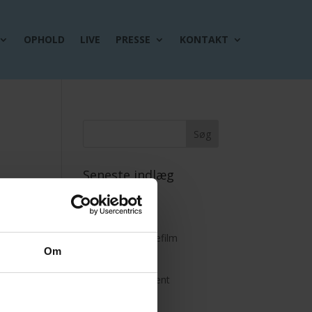
OPHOLD
LIVE
PRESSE
KONTAKT
Seneste indlæg
Tv2 Fyn
Anmeldelser
Se vores reklamefilm
Om
Premiere 3. juni!
Firma arrangement