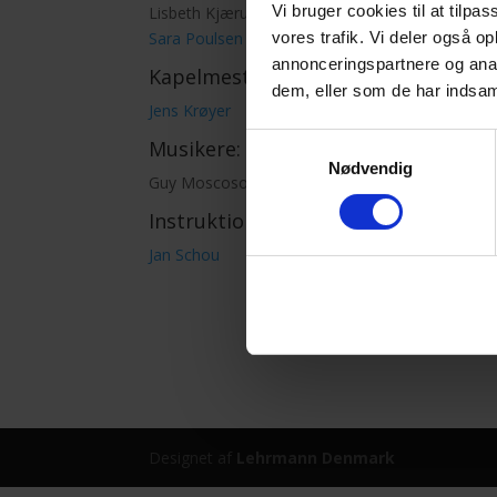
Vi bruger cookies til at tilpas
Lisbeth Kjærulff
vores trafik. Vi deler også 
Sara Poulsen
annonceringspartnere og anal
Kapelmester:
dem, eller som de har indsaml
Jens Krøyer
Samtykkevalg
Musikere:
Nødvendig
Guy Moscoso, Ole Caspersen
Instruktion:
Jan Schou
Designet af
Lehrmann Denmark