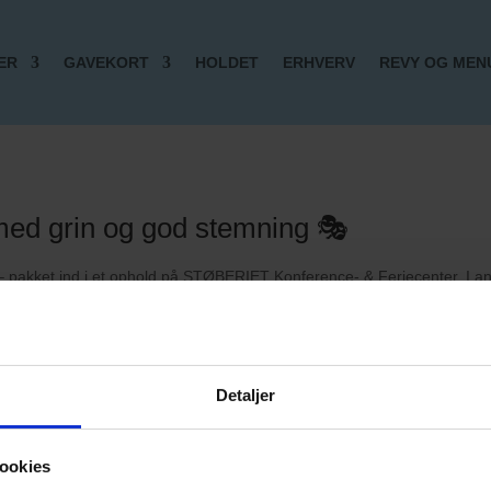
ER
GAVEKORT
HOLDET
ERHVERV
REVY OG MEN
med grin og god stemning 🎭
en – pakket ind i et ophold på STØBERIET Konference- & Feriecenter. 
 jer til Rottefælde Revyen i den skønne Caroline Amalie lund. Her nyder
e dig til en god nats søvn og en lækker morgenbuffet på STØBERIET.
 har at byde på – natur, kultur og nærvær.
Detaljer
esøg
her
. Ved brug af koden ”Revy26” får du 10% rabat på overnatning (d
ookies