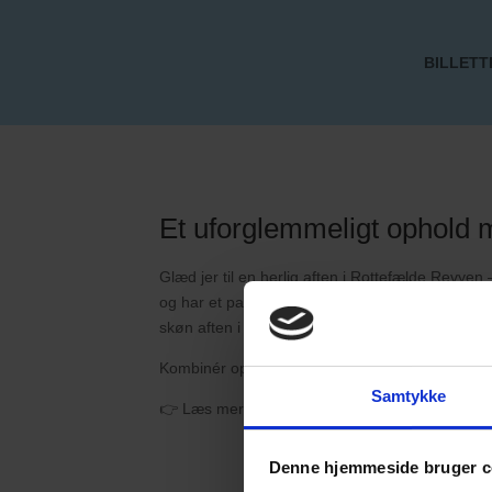
BILLETT
Et uforglemmeligt ophold 
Glæd jer til en herlig aften i Rottefælde Revy
og har et par timer på egen hånd inden I begiver
skøn aften i disse dejlige rammer, kan du glæd
Kombinér oplevelsen med alt det bedste, Sydfyn
Samtykke
👉 Læs mere og book jeres ophold med revyb
Denne hjemmeside bruger c