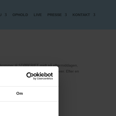
U
OPHOLD
LIVE
PRESSE
KONTAKT
I ankommer til STØBERIET midt på eftermiddagen,
 I revyplatten, inden revyen tager over. Efter en
Om
og ikke på billet og spisning).