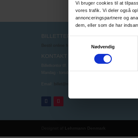
Vi bruger cookies til at tilpas
vores trafik. Vi deler også 
annonceringspartnere og anal
dem, eller som de har indsaml
BILLETTER
Samtykkevalg
Bestil online her
Nødvendig
KONTAKT
Billetkontor tlf. 57 57 57 00
Mandag - torsdag kl. 10.00 - 12.00
Email:
billet@rottefaelden.dk
Designet af
Lehrmann Denmark